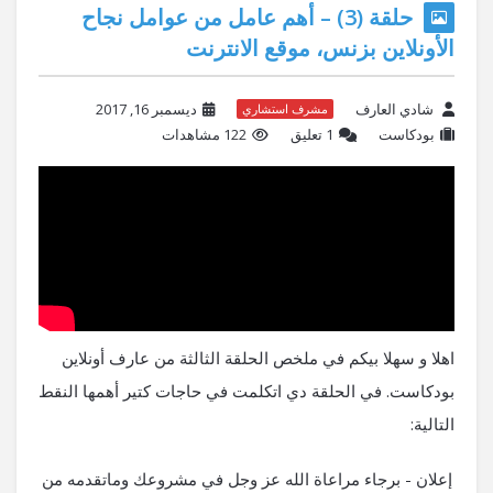
حلقة (3) – أهم عامل من عوامل نجاح
الأونلاين بزنس، موقع الانترنت
شادي العارف
ديسمبر 16, 2017
مشرف استشاري
بودكاست
‫1 تعليق
122 مشاهدات
اهلا و سهلا بيكم في ملخص الحلقة الثالثة من عارف أونلاين
بودكاست. في الحلقة دي اتكلمت في حاجات كتير أهمها النقط
التالية:
إعلان - برجاء مراعاة الله عز وجل في مشروعك وماتقدمه من