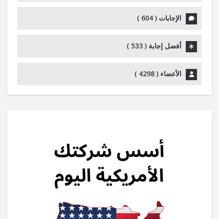
الإجابات (
604
)
أفضل إجابة (
533
)
الأعضاء (
4298
)