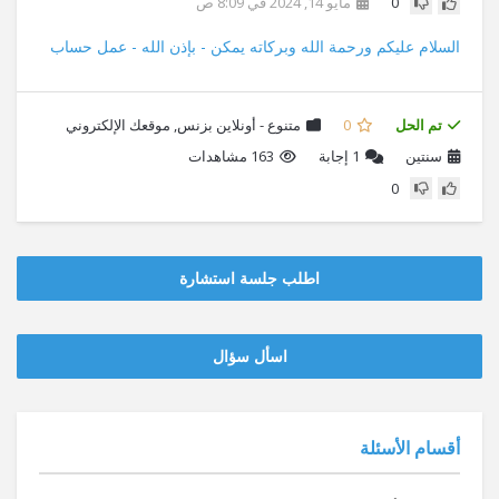
0
مايو 14, 2024 في 8:09 ص
السلام عليكم ورحمة الله وبركاته يمكن - بإذن الله - عمل حساب
تم الحل
0
متنوع - أونلاين بزنس
,
موقعك الإلكتروني
سنتين
1
إجابة
163 مشاهدات
0
اطلب جلسة استشارة
‫‫اسأل سؤال
أقسام الأسئلة