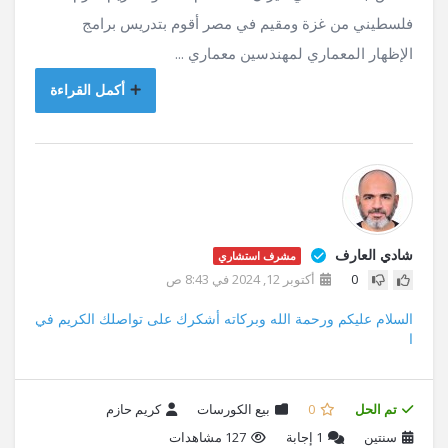
فلسطيني من غزة ومقيم في مصر أقوم بتدريس برامج
الإظهار المعماري لمهندسين معماري ...
أكمل القراءة
شادي العارف
مشرف استشاري
0
أكتوبر 12, 2024 في 8:43 ص
السلام عليكم ورحمة الله وبركاته أشكرك على تواصلك الكريم في
ا
تم الحل
0
بيع الكورسات
كريم حازم
سنتين
1
إجابة
127 مشاهدات