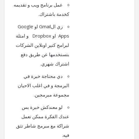
عمل برنامج ويب و تقديمه
كخدمة باشتراك.
زي الGmail او Google
Apps او Dropbox و امثلة
لبرامج كتير اونلاين الشركات
بتستخدمها عن طريق دفع
اشتراك شهري.
دي محتاجة خبرة في
البرمجة و في اغلب الاحيان
مجموعة مبرمجين.
لو معندكش خبرة بس
عندك الفكرة ممكن تعمل
شراكة مع مبرمج شاطر تثق
فيه.