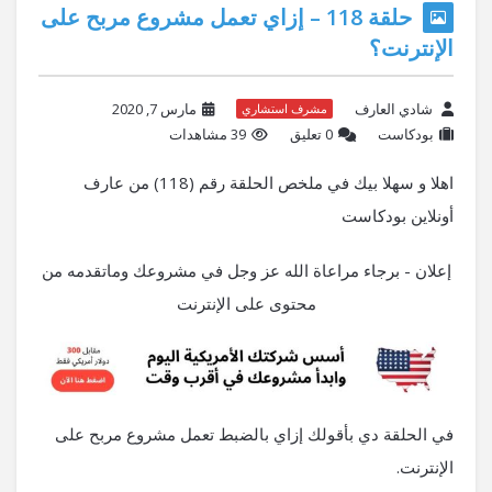
حلقة 118 – إزاي تعمل مشروع مربح على
الإنترنت؟
شادي العارف
مارس 7, 2020
مشرف استشاري
بودكاست
‫0 تعليق
39 مشاهدات
اهلا و سهلا بيك في ملخص الحلقة رقم (118) من عارف
أونلاين بودكاست
إعلان - برجاء مراعاة الله عز وجل في مشروعك وماتقدمه من
محتوى على الإنترنت
في الحلقة دي بأقولك إزاي بالضبط تعمل مشروع مربح على
الإنترنت.