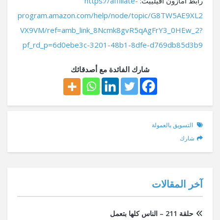
رابط أمازون أفيلييت:
https://affiliate-
program.amazon.com/help/node/topic/G8TW5AE9XL2
VX9VM/ref=amb_link_8Ncmk8gvR5qAgFrY3_0HEw_2?
pf_rd_p=6d0ebe3c-3201-48b1-8dfe-d769db85d3b9
شارك الفائدة مع أصدقائك
التسويق بالعمولة
شارك
آخر المقالات
حلقة 211 – الناس كلها بتعمل