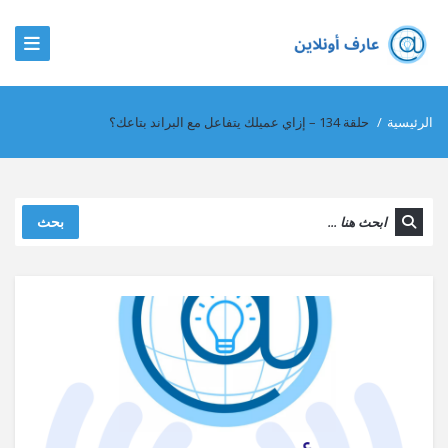
الرئيسية
/
حلقة 134 – إزاي عميلك يتفاعل مع البراند بتاعك؟
بحث