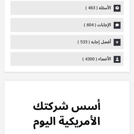
الأسئلة (
463
)
الإجابات (
604
)
أفضل إجابة (
533
)
الأعضاء (
4300
)