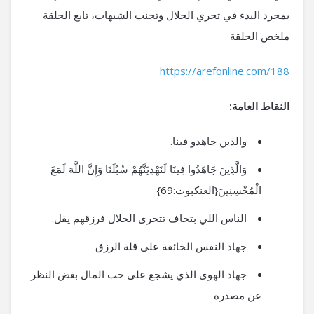
بمجرد البدء في تحري الحلال وتجنب الشبهات، تابع الحلقة
ملخص الحلقة
https://arefonline.com/188
النقاط العامة:
والذين جاهدو فينا.
وَالَّذِينَ جَاهَدُوا فِينَا لَنَهْدِيَنَّهُمْ سُبُلَنَا وَإِنَّ اللَّهَ لَمَعَ
الْمُحْسِنِينَ{العنكبوت:69}
الناس اللي بتخاف تتحرى الحلال فرزقهم يقل.
جهاد النفس الخائفة على قلة الرزق
جهاد الهوى الذي يشجع على حب المال بغض النظر
عن مصدره