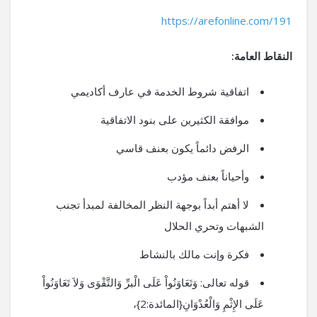
https://arefonline.com/191
النقاط العامة:
اتفاقية شروط الخدمة في عارف أكاديمي
موافقة الكثيرين على بنود الاتفاقية
الرفض دائماً يكون بعنف قاسي
وأحياناً بعنف مؤدب
لا أهتم أبداً بوجهة النظر المخالفة لمبدأ تجنب
الشبهات وتحري الحلال
فكرة وإنت مالك بالنشاط
قوله تعالى: وَتَعَاوَنُواْ عَلَى الْبرِّ وَالتَّقْوَى وَلاَ تَعَاوَنُواْ
عَلَى الإِثْمِ وَالْعُدْوَانِ{المائدة:2}،