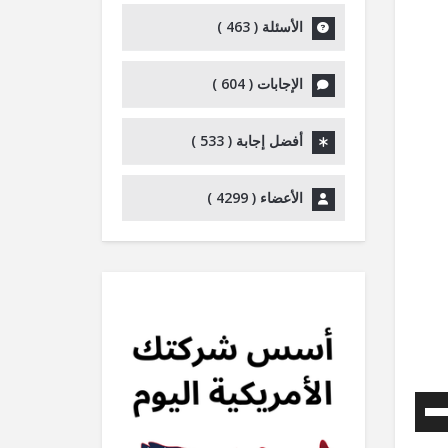
الأسئلة (
463
)
الإجابات (
604
)
أفضل إجابة (
533
)
الأعضاء (
4299
)
استخدم
مفاتيح