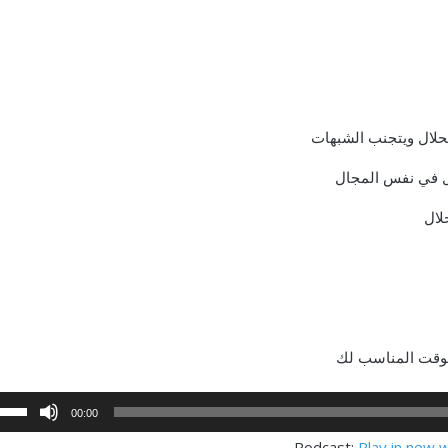
لحلال ويتجنب الشبهات
ال في نفس المجال
لال
الوقت المناسب لك
00:00
Podcast:
Play in new 