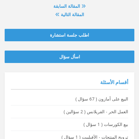
المقالة السابقة
المقالة التالية
اطلب جلسة استشارة
‫‫اسأل سؤال
أقسام الأسئلة
البيع على أمازون
(
67 سؤال
)
العمل الحر - الفريلانس
(
2 سؤالين
)
بيع الكورسات
(
1 سؤال
)
ترويج المنتجات - الأفيلييت
(
1 سؤال
)