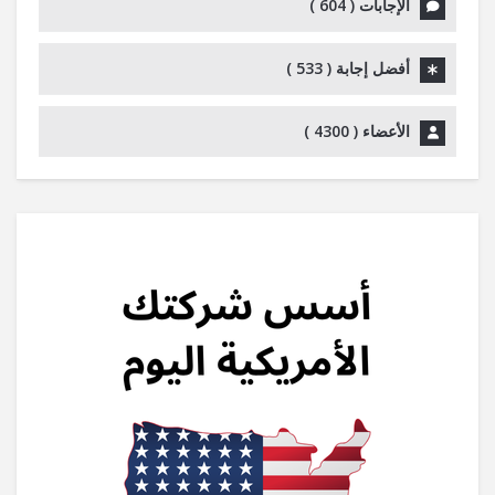
الإجابات (
604
)
أفضل إجابة (
533
)
الأعضاء (
4300
)