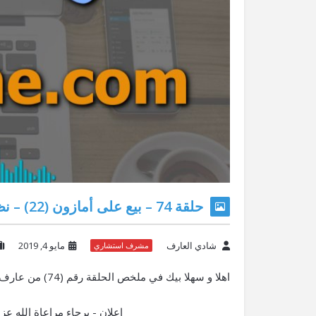
حلقة 74 – بيع على أمازون (22) – نظام الكوبونات و الخصم
شادي العارف
مايو 4, 2019
مشرف استشاري
اهلا و سهلا بيك في ملخص الحلقة رقم (74) من عارف أونلاين بودكاست و 22 من سلسلة بيع على أمازون.
إعلان - برجاء مراعاة الله 