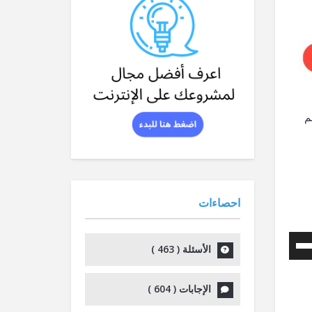
م
احصاءات
استخدم
الأسئلة (
463
)
مفاتيح
الأسهم
الإجابات (
604
)
أعلى/