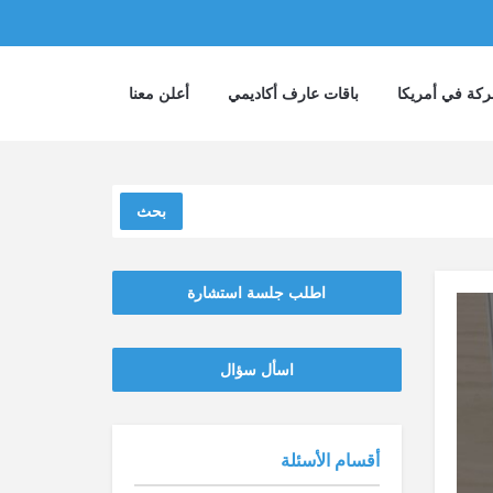
كة في أمريكا
باقات عارف أكاديمي
أعلن معنا
بحث
اطلب جلسة استشارة
‫‫اسأل سؤال
أقسام الأسئلة