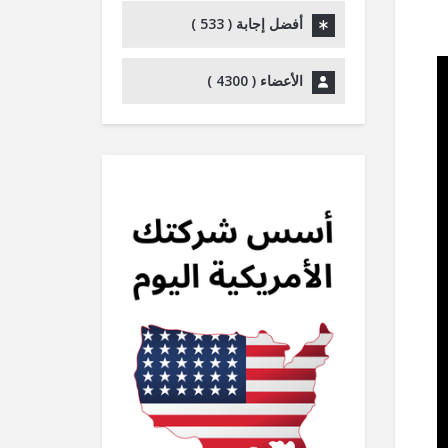
أسفل
أفضل إجابة (
533
)
لزيادة
أو
الأعضاء (
4300
)
خفض
مستوى
الصوت.