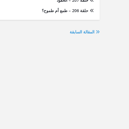
حلقة 207 – الحقود
حلقة 206 – طمع أم طموح؟
المقالة السابقة