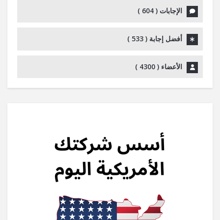
الإجابات (
604
)
أفضل إجابة (
533
)
الأعضاء (
4300
)