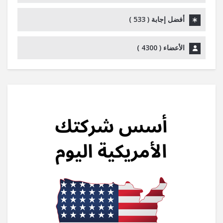
أفضل إجابة (
533
)
الأعضاء (
4300
)