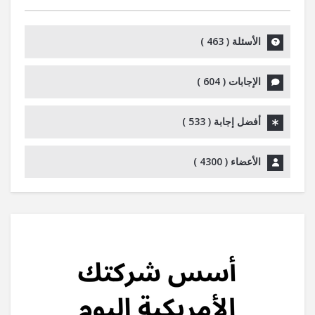
الأسئلة (
463
)
الإجابات (
604
)
أفضل إجابة (
533
)
الأعضاء (
4300
)