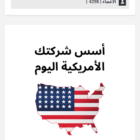
الأعضاء (
4298
)