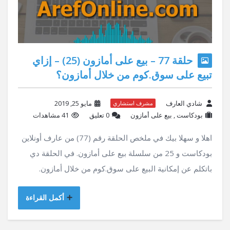
حلقة 77 – بيع على أمازون (25) – إزاي
تبيع على سوق.كوم من خلال أمازون؟
شادي العارف
مايو 25, 2019
مشرف استشاري
بودكاست
,
بيع على أمازون
‫0 تعليق
41 مشاهدات
اهلا و سهلا بيك في ملخص الحلقة رقم (77) من عارف أونلاين
بودكاست و 25 من سلسلة بيع على أمازون. في الحلقة دي
باتكلم عن إمكانية البيع على سوق.كوم من خلال أمازون.
أكمل القراءة