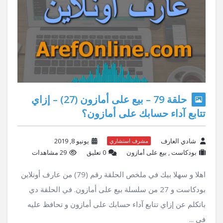
حلقة 79 – بيع على أمازون (27) – إزاي
تتابع آداء حسابك على أمازون؟
شادي العارف
يونيو 8, 2019
مشرف استشاري
بودكاست
,
بيع على أمازون
‫0 تعليق
29 مشاهدات
اهلا و سهلا بيك في ملخص الحلقة رقم (79) من عارف أونلاين
بودكاست و 27 من سلسلة بيع على أمازون. في الحلقة دي
باتكلم عن إزاي تتابع آداء حسابك على أمازون و تحافظ عليه
في ...