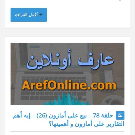
أكمل القراءة
حلقة 78 – بيع على أمازون (26) – إيه أهم
التقارير على أمازون و أهميتها؟