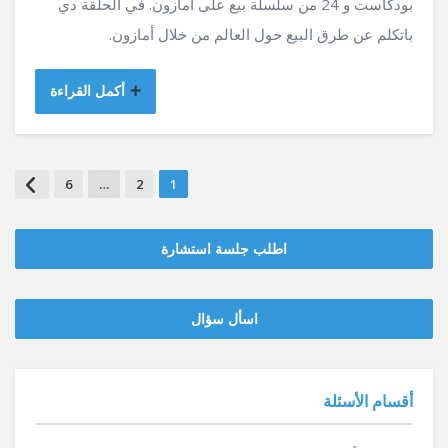
بودكاست و 24 من سلسلة بيع على أمازون. في الحلقة دي
باتكلم عن طرق البيع حول العالم من خلال أمازون.
أكمل القراءة
6
…
2
1
اطلب جلسة استشارة
‫‫اسأل سؤال
أقسام الأسئلة