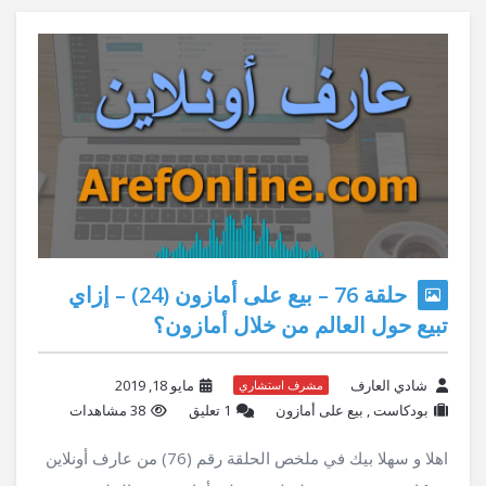
حلقة 76 – بيع على أمازون (24) – إزاي
تبيع حول العالم من خلال أمازون؟
شادي العارف
مايو 18, 2019
مشرف استشاري
بودكاست
,
بيع على أمازون
‫1 تعليق
38 مشاهدات
اهلا و سهلا بيك في ملخص الحلقة رقم (76) من عارف أونلاين