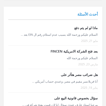
أحدث الأسئلة
ماذا لو لم يتم دفع
السلام عليكم ورحمة الله بسبب عدم استلام رقم ال EIN بعد ...
مايو 21, 2025
بعد فتح الشركة الامريكية FINCEN
السلام عليكم ورحمة الله
مارس 23, 2025
هل ضرائب مصر هتأثر على
أنا فريلانسر مقيم في مصر، وعندي حساب أمريكي ...
يناير 18, 2025
سؤال بخصوص قانونية البيع على
مرحبا استاذ عارف عندي سؤال انا لان قمت بفتح شركة في ...