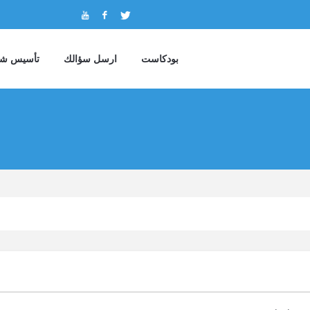
بودكاست
ارسل سؤالك
تأسيس شر