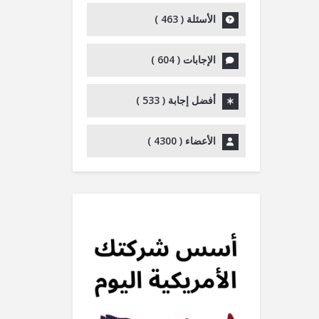
الأسئلة (
463
)
الإجابات (
604
)
أفضل إجابة (
533
)
الأعضاء (
4300
)