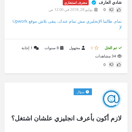
شادي العارف
مشرف استشاري
0
يوليو 28, 2018 في 12:00 ص
تمام. طالما الإنجليزي مش تمام عندك، يبقى بلاش موقع Upwork
لإ
تم الحل
0
مجهول
8 سنوات
1
إجابة
34 مشاهدات
0
سؤال
لازم أكون بأعرف انجليزي علشان اشتغل؟