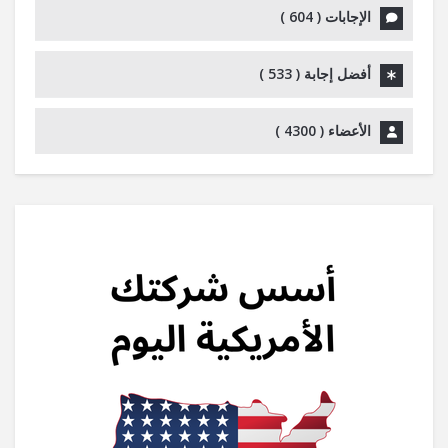
الإجابات (
604
)
أفضل إجابة (
533
)
الأعضاء (
4300
)