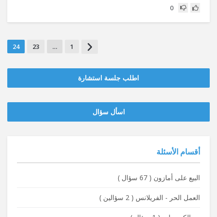
0
24
23
…
1
اطلب جلسة استشارة
‫‫اسأل سؤال
أقسام الأسئلة
البيع على أمازون
(
67 سؤال
)
العمل الحر - الفريلانس
(
2 سؤالين
)