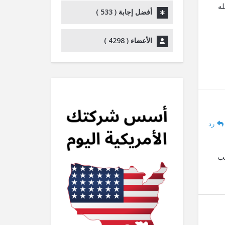
له
أفضل إجابة (
533
)
الأعضاء (
4298
)
رد
لب