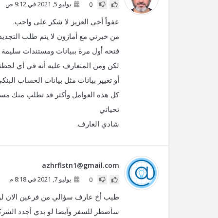
يوليو 5, 2021 في 9:12 ص
0
عفواً أخي العزيز لا شكر على واجب.
من خبرتي مع أمازون لا يتم طلب التجديد
فتحه أول مرة ببيانات ومستندات سليمة و
لكن ومن المتعارف عليه أنه في أي لحظة
أو تغيير بيانات مثل بيانات الحساب البنك
كل هذه العوامل وأكثر قد تطلب منك مستند
تحياتي
شادي العارف.
azhrflstn1@gmail.com
يوليو 7, 2021 في 8:18 م
0
طيب أخ عارف سؤالي من فرعين الان لو ب
سأضطر للسفر وأيضا لو بدي أجدد الشر