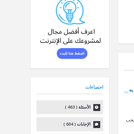
احصاءات
رد
الأسئلة (
463
)
سبيل المثال، يجب
الإجابات (
604
)