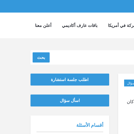
كة في أمريكا
باقات عارف أكاديمي
أعلن معنا
بحث
اطلب جلسة استشارة
ؤال
‫‫اسأل سؤال
fb تجديد حسابه إذا كان
أقسام الأسئلة