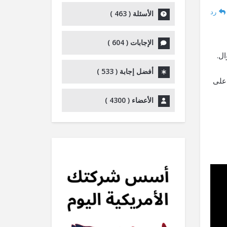
رد
الأسئلة (
463
)
الإجابات (
604
)
ال.
أفضل إجابة (
533
)
على
الأعضاء (
4300
)