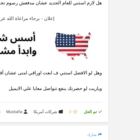
هل لازم استني للعام الجديد عشان مدفعش رسوم تجديد و registered agent fees ولا عادي افتحها 
إعلان - برجاء مراعاة الله 
وهل لو الافضل استني ف ابعت اوراقي امتى عشان أ
وياريت لو حضرتك ينفع تتواصل معايا علي الايميل
تم الحل
0
شركات أمريكا
Mustafa
شارك