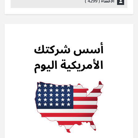
الأعضاء (
4299
)