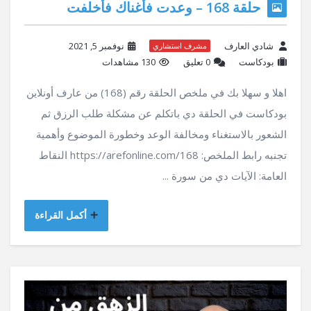
حلقة 168 – وعدت فأغناك فأخلفت
شادي العارف
نوفمبر 5, 2021
مشرف استشاري
بودكاست
‫0 تعليق
130 مشاهدات
اهلا و سهلا بك في ملخص الحلقة رقم (168) من عارف أونلاين
بودكاست في الحلقة دي باتكلم عن مشكلة طلب الرزق ثم
الشعور بالاستغناء ومخالفة الوعد وخطورة الموضوع وأهمية
تجنبه رابط الملخص: https://arefonline.com/168 النقاط
العامة: الآيات دي من سورة ...
أكمل القراءة