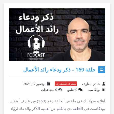
حلقة 169 – ذكر ودعاء رائد الأعمال
شادي العارف
نوفمبر 12, 2021
مشرف استشاري
بودكاست
‫0 تعليق
0 مشاهدات
اهلا و سهلا بك في ملخص الحلقة رقم (169) من عارف أونلاين
بودكاست في الحلقة دي باتكلم عن أهمية الذكر والدعاء لروّاد