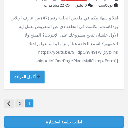
بودكاست
‫0 تعليق
22 مشاهدات
اهلا و سهلا بيكم في ملخص الحلقة رقم (47) من عارف أونلاين
بودكاست، اتكلمت في الحلقة دي عن المفروض تعمل إيه
الأول علشان تنجح مشروعك على الإنترنت؟ المنتج ولا
الجمهور؟ اسمع الحلقة هنا أو نزلها و اسمعها براحتك
https://youtu.be/9TdpGhV49Fw [xyz-ihs
snippet="OnePagePlan-MailChimp-Form"]
أكمل القراءة
2
1
اطلب جلسة استشارة