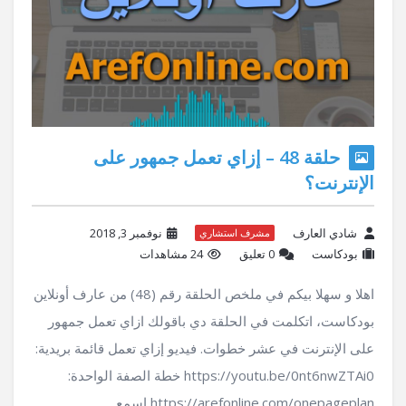
حلقة 48 – إزاي تعمل جمهور على
الإنترنت؟
شادي العارف
نوفمبر 3, 2018
مشرف استشاري
بودكاست
‫0 تعليق
24 مشاهدات
اهلا و سهلا بيكم في ملخص الحلقة رقم (48) من عارف أونلاين
بودكاست، اتكلمت في الحلقة دي باقولك ازاي تعمل جمهور
على الإنترنت في عشر خطوات. فيديو إزاي تعمل قائمة بريدية:
https://youtu.be/0nt6nwZTAi0 خطة الصفة الواحدة:
https://arefonline.com/onepageplan اسمع ...