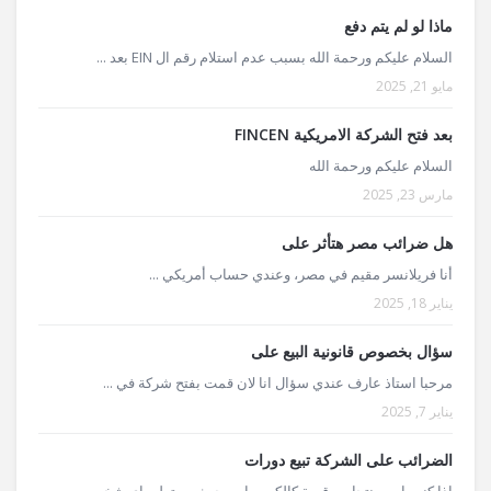
ماذا لو لم يتم دفع
السلام عليكم ورحمة الله بسبب عدم استلام رقم ال EIN بعد ...
مايو 21, 2025
بعد فتح الشركة الامريكية FINCEN
السلام عليكم ورحمة الله
مارس 23, 2025
هل ضرائب مصر هتأثر على
أنا فريلانسر مقيم في مصر، وعندي حساب أمريكي ...
يناير 18, 2025
سؤال بخصوص قانونية البيع على
مرحبا استاذ عارف عندي سؤال انا لان قمت بفتح شركة في ...
يناير 7, 2025
الضرائب على الشركة تبيع دورات
اذا كنت ابيع منتجات رقمية كالكورسات بحيث يستطيع اي شخص ...