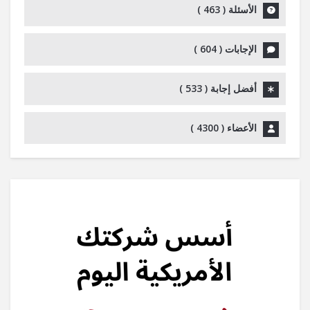
الأسئلة (
463
)
الإجابات (
604
)
أفضل إجابة (
533
)
الأعضاء (
4300
)