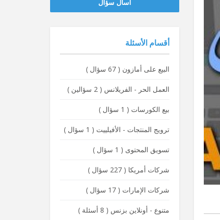
‫‫اسأل سؤال
أقسام الأسئلة
البيع على أمازون
(
67 سؤال
)
العمل الحر - الفريلانس
(
2 سؤالين
)
بيع الكورسات
(
1 سؤال
)
ترويج المنتجات - الأفيلييت
(
1 سؤال
)
تسويق المحتوى
(
1 سؤال
)
شركات أمريكا
(
227 سؤال
)
شركات الإمارات
(
17 سؤال
)
متنوع - أونلاين بزنس
(
8 أسئلة
)