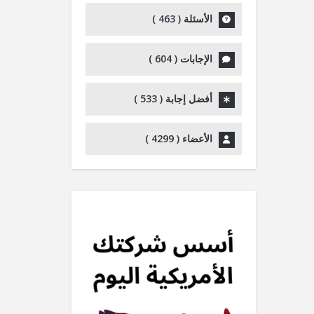
الأسئلة (
463
)
الإجابات (
604
)
أفضل إجابة (
533
)
الأعضاء (
4299
)