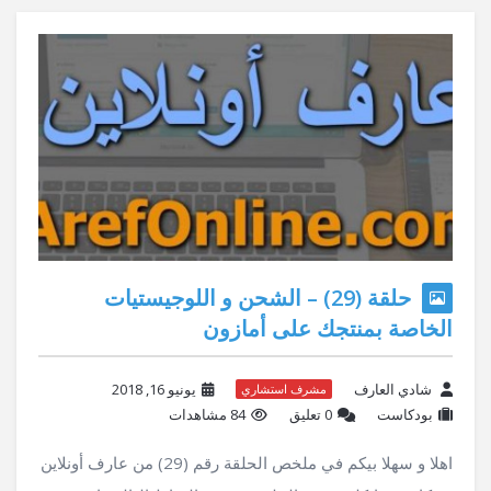
حلقة (29) – الشحن و اللوجيستيات
الخاصة بمنتجك على أمازون
شادي العارف
يونيو 16, 2018
مشرف استشاري
بودكاست
‫0 تعليق
84 مشاهدات
اهلا و سهلا بيكم في ملخص الحلقة رقم (29) من عارف أونلاين