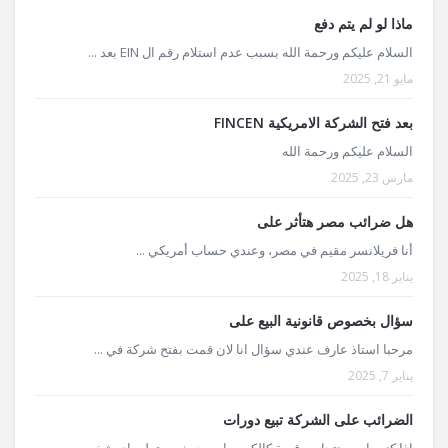
ماذا لو لم يتم دفع
السلام عليكم ورحمة الله بسبب عدم استلام رقم ال EIN بعد ...
مايو 21, 2025
بعد فتح الشركة الامريكية FINCEN
السلام عليكم ورحمة الله
مارس 23, 2025
هل ضرائب مصر هتأثر على
أنا فريلانسر مقيم في مصر، وعندي حساب أمريكي ...
يناير 18, 2025
سؤال بخصوص قانونية البيع على
مرحبا استاذ عارف عندي سؤال انا لان قمت بفتح شركة في ...
يناير 7, 2025
الضرائب على الشركة تبيع دورات
اذا كنت ابيع منتجات رقمية كالكورسات بحيث يستطيع اي شخص ...