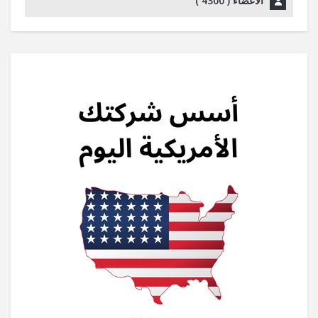
الأعضاء (
4300
)