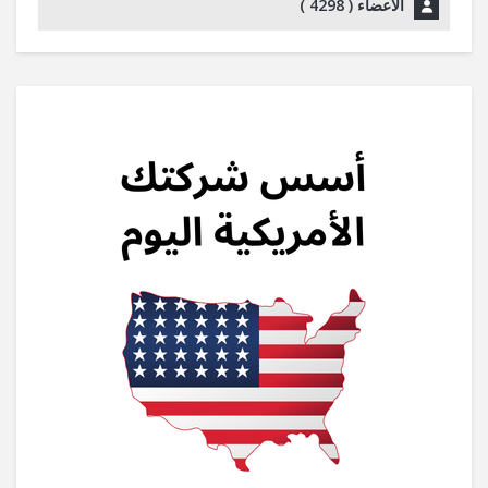
الأعضاء (
4298
)