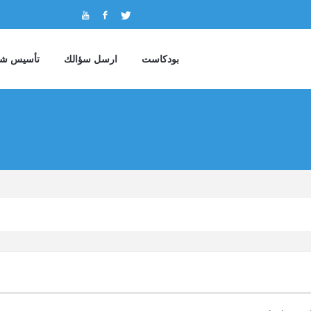
بودكاست
ارسل سؤالك
تأسيس شر