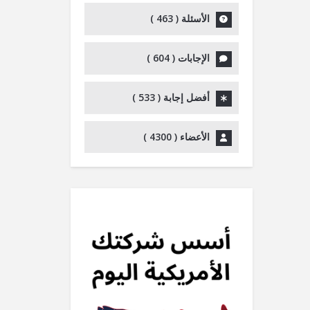
الأسئلة (
463
)
الإجابات (
604
)
أفضل إجابة (
533
)
الأعضاء (
4300
)