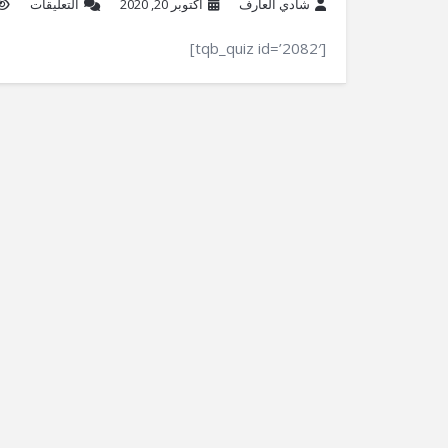
شادي العارف
أكتوبر 20, 2020
التعليقات
[tqb_quiz id=’2082′]