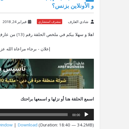
و الأونلاين بزنس؟
شادي العارف
فبراير 24, 2018
مشرف استشاري
اهلا و سهلا بيكم في ملخص الحلقة رقم (13) من عارف أونلاين بودكاست، اتكلمت في الحلقة دي في النقاط التالية:
إعلان - برجاء مراعاة الله 
اسمع الحلقة هنا أو نزلها و اسمعها براحتك
مشغل
00:00
الصوت
window
|
Download
(Duration: 18:40 — 34.2MB)