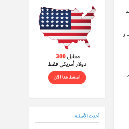
م.
 و
ر
أحدث الأسئلة