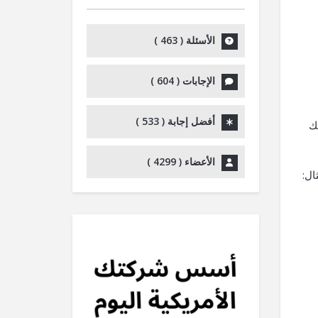
الأسهم
أعلى/
الأسئلة (
463
)
أسفل
لزيادة
الإجابات (
604
)
أو
خفض
أفضل إجابة (
533
)
ك
مستوى
الصوت.
الأعضاء (
4299
)
ال: