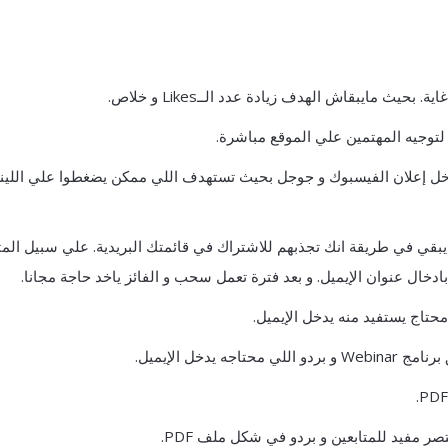
يث مايبقاش الهدف زيادة عدد الــLikes و خلاص.
توجيه المهتمين علي الموقع مباشرة.
داخل إعلان الفيسبوك و جوجل بحيث تستهدف اللي ممكن يضغطوا علي اللين
بقي في طريقة انك تجذبهم للاشتراك في قائمتك البريدية. علي سبيل المث
دخال عنوان الإيميل. و بعد فترة تعمل سحب و الفائز ياخد حاجة مجانا.
تاج يستفيد منه يدخل الإيميل.
جه يدخل الإيميل.
 مفيد للمتابعين و بردو في شكل ملف PDF.