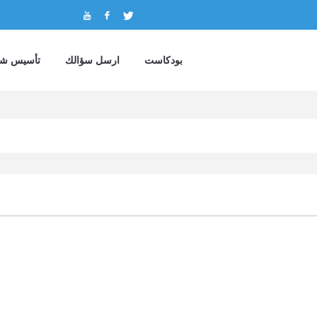
بودكاست
ارسل سؤالك
تأسيس شر