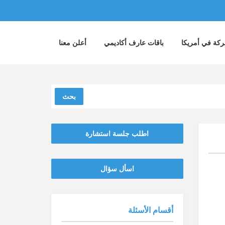
كة في أمريكا
باقات عارف أكاديمي
أعلن معنا
بحث
اطلب جلسة استشارة
‫‫اسأل سؤال
أقسام الأسئلة