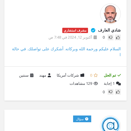
شادي العارف
مشرف استشاري
0
أكتوبر 12, 2024 في 7:48 ص
السلام عليكم ورحمة الله وبركاته. أشكرك على تواصلك. في حالة
ا
تم الحل
0
شركات أمريكا
مهند
سنتين
1
إجابة
129 مشاهدات
0
سؤال