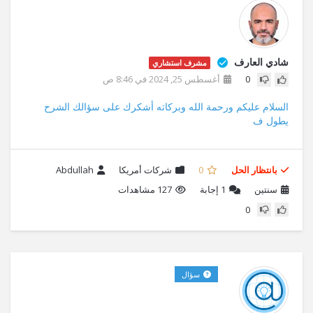
شادي العارف
مشرف استشاري
0
أغسطس 25, 2024 في 8:46 ص
السلام عليكم ورحمة الله وبركاته أشكرك على سؤالك الشرح
يطول ف
بانتظار الحل
0
شركات أمريكا
Abdullah
سنتين
1
إجابة
127 مشاهدات
0
سؤال