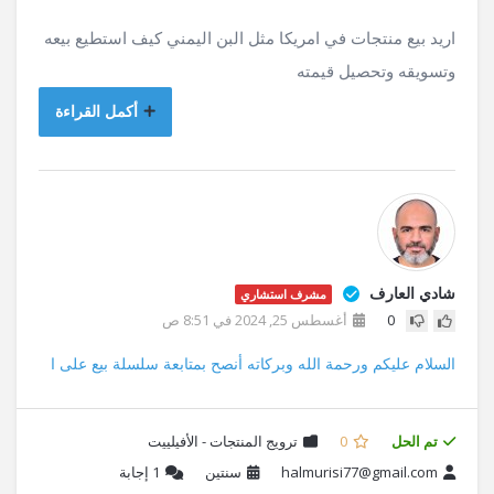
اريد بيع منتجات في امريكا مثل البن اليمني كيف استطيع بيعه
وتسويقه وتحصيل قيمته
أكمل القراءة
شادي العارف
مشرف استشاري
0
أغسطس 25, 2024 في 8:51 ص
السلام عليكم ورحمة الله وبركاته أنصح بمتابعة سلسلة بيع على ا
تم الحل
0
ترويج المنتجات - الأفيلييت
halmurisi77@gmail.com
سنتين
1
إجابة