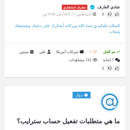
شادي العارف
مشرف استشاري
0
أغسطس 11, 2024 في 8:46 ص
السلام عليكم ورحمة الله وبركاته أشكرك على دعمك وتشجيعك
ومتاب
تم الحل
0
شركات أمريكا
علي
سنتين
1
إجابة
132 مشاهدات
0
سؤال
ما هي متطلبات تفعيل حساب سترايب؟