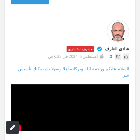
شادي العارف
مشرف استشاري
0
أغسطس 6, 2024 في 6:25 ص
السلام عليكم ورحمة الله وبركاته أهلا وسهلا بك يمكنك تأسيس
شر