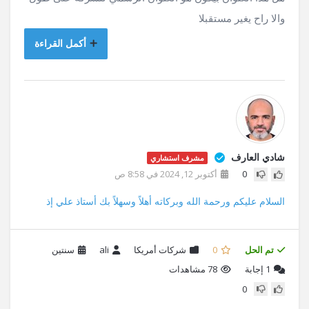
والا راح يغير مستقبلا
أكمل القراءة
شادي العارف
مشرف استشاري
0
أكتوبر 12, 2024 في 8:58 ص
السلام عليكم ورحمة الله وبركاته أهلاً وسهلاً بك أستاذ علي إذ
تم الحل
0
شركات أمريكا
ali
سنتين
1
إجابة
78 مشاهدات
0