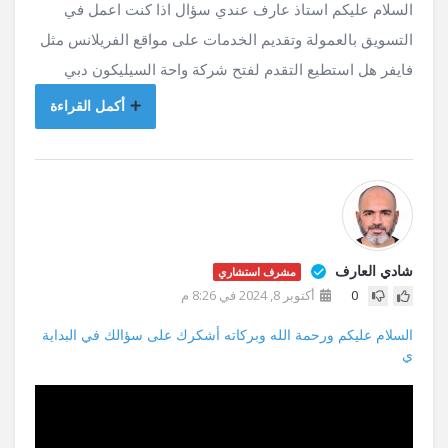
السلام عليكم استاذ عارف عندي سؤال اذا كنت اعمل في
التسويق بالعمولة وتقديم الخدمات على مواقع الفريلانس مثل
فايفر هل استطيع التقدم لفتح شركة واحة السيليكون دبي
أكمل القراءة
شادي العارف
مشرف استشاري
0
أكتوبر 8, 2024 في 8:26 م
السلام عليكم ورحمة الله وبركاته أشكرك على سؤالك في البداية
ي