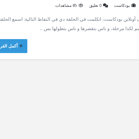
بودكاست
‫0 تعليق
85 مشاهدات
كم في ملخص الحلقة رقم (12) من عارف أونلاين بودكاست، اتكلمت في الحلقة دي في النقاط التالية: اسمع الحل
سم لكذا مرحلة، و ناس بتقصرها و ناس بتطولها بس ...
أكمل القرا