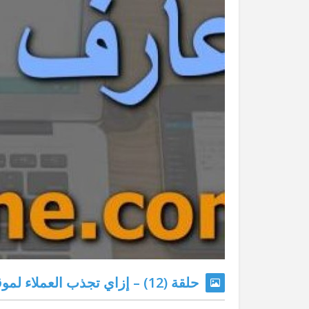
حلقة (12) – إزاي تجذب العملاء لموقعك و تبيعلهم منتجك أو خدمتك عليه؟