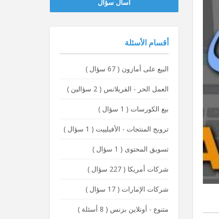
‫‫اسأل سؤال
أقسام الأسئلة
البيع على أمازون
(
67 سؤال
)
العمل الحر - الفريلانس
(
2 سؤالين
)
بيع الكورسات
(
1 سؤال
)
ترويج المنتجات - الأفيلييت
(
1 سؤال
)
تسويق المحتوى
(
1 سؤال
)
شركات أمريكا
(
227 سؤال
)
شركات الإمارات
(
17 سؤال
)
متنوع - أونلاين بزنس
(
8 أسئلة
)