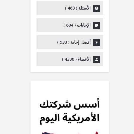
الأسئلة (
463
)
الإجابات (
604
)
أفضل إجابة (
533
)
الأعضاء (
4300
)